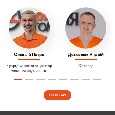
Олекшій Петро
Даскалюк Андрій
Хірург/імплантолог, доктор
Ортопед
медичних наук, доцент
ВСІ ЛІКАРІ