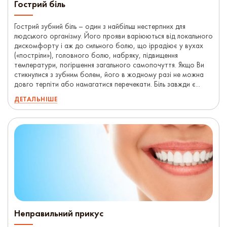
Гострий біль
Гострий зубний біль – один з найбільш нестерпних для
людського організму. Його прояви варіюються від локального
дискомфорту і аж до сильного болю, що іррадіює у вухах
(«постріли»), головного болю, набряку, підвищення
температури, погіршення загального самопочуття. Якщо Ви
стикнулися з зубним болем, його в жодному разі не можна
довго терпіти або намагатися перечекати. Біль завжди є...
ДЕТАЛЬНІШЕ
Неправильний прикус