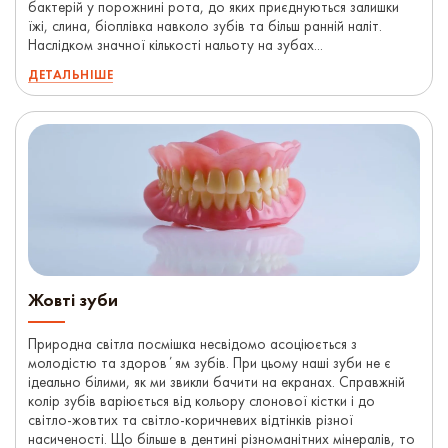
бактерій у порожнині рота, до яких приєднуються залишки
їжі, слина, біоплівка навколо зубів та більш ранній наліт.
Наслідком значної кількості нальоту на зубах...
ДЕТАЛЬНІШЕ
Жовті зуби
Природна світла посмішка несвідомо асоціюється з
молодістю та здоровʼям зубів. При цьому наші зуби не є
ідеально білими, як ми звикли бачити на екранах. Справжній
колір зубів варіюється від кольору слонової кістки і до
світло-жовтих та світло-коричневих відтінків різної
насиченості. Що більше в дентині різноманітних мінералів, то