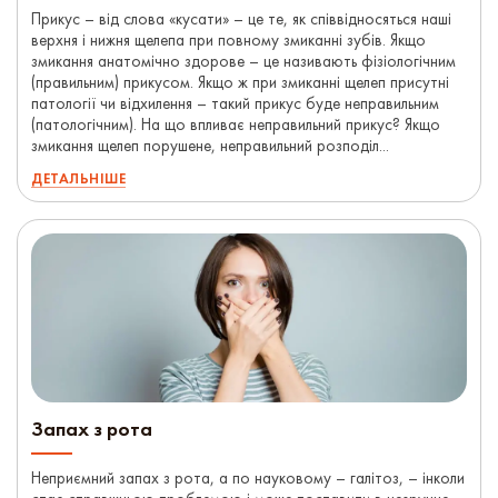
Прикус – від слова «кусати» – це те, як співвідносяться наші
верхня і нижня щелепа при повному змиканні зубів. Якщо
змикання анатомічно здорове – це називають фізіологічним
(правильним) прикусом. Якщо ж при змиканні щелеп присутні
патології чи відхилення – такий прикус буде неправильним
(патологічним). На що впливає неправильний прикус? Якщо
змикання щелеп порушене, неправильний розподіл...
ДЕТАЛЬНІШЕ
Запах з рота
Неприємний запах з рота, а по науковому – галітоз, – інколи