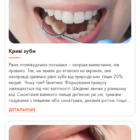
Криві зуби
Рівна «голлівудська» посмішка – скоріше виключення, ніж
правило. Так, ми звикли до еталона на екранах, але
насправді ідеально рівні зуби від природи має тільки 20%
людей. Чому так? Генетика. Формування прикусу
закладається під час вагітності. Шкідливі звички у ранньому
віці. Смоктання великого пальця дитиною уві сні, тривале
годування з пляшечки або смоктушка, дихання ротом тощо....
ДЕТАЛЬНІШЕ