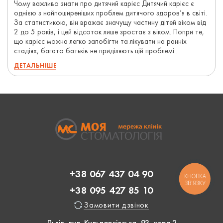
Чому важливо знати про дитячий карієс Дитячий карієс є
однією з найпоширеніших проблем дитячого здоров’я в світі.
За статистикою, він вражає значущу частину дітей віком від
2 до 5 років, і цей відсоток лише зростає з віком. Попри те,
що карієс можна легко запобігти та лікувати на ранніх
стадіях, багато батьків не приділяють цій проблемі...
ДЕТАЛЬНІШЕ
+38 067 437 04 90
КНОПКА
ЗВ'ЯЗКУ
+38 095 427 85 10
Замовити дзвінок
Львів, вул. Кульпарківська, 93, корп 2