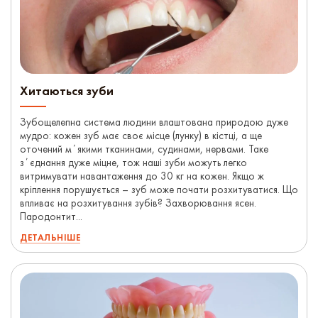
Хитаються зуби
Зубощелепна система людини влаштована природою дуже
мудро: кожен зуб має своє місце (лунку) в кістці, а ще
оточений мʼякими тканинами, судинами, нервами. Таке
зʼєднання дуже міцне, тож наші зуби можуть легко
витримувати навантаження до 30 кг на кожен. Якщо ж
кріплення порушується – зуб може почати розхитуватися. Що
впливає на розхитування зубів? Захворювання ясен.
Пародонтит...
ДЕТАЛЬНІШЕ