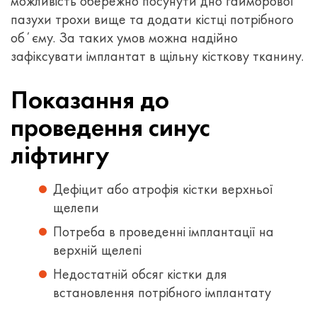
можливість обережно посунути дно гайморової
пазухи трохи вище та додати кістці потрібного
обʼєму. За таких умов можна надійно
зафіксувати імплантат в щільну кісткову тканину.
Показання до
проведення синус
ліфтингу
Дефіцит або атрофія кістки верхньої
щелепи
Потреба в проведенні імплантації на
верхній щелепі
Недостатній обсяг кістки для
встановлення потрібного імплантату