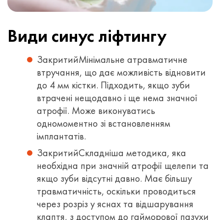
Види синус ліфтингу
Закритий
Мінімальне атравматичне
втручання, що дає можливість відновити
до 4 мм кістки. Підходить, якщо зуби
втрачені нещодавно і ще нема значної
атрофії. Може виконуватись
одномоментно зі встановленням
імплантатів.
Закритий
Складніша методика, яка
необхідна при значній атрофії щелепи та
якщо зуби відсутні давно. Має більшу
травматичність, оскільки проводиться
через розріз у яснах та відшарування
клаптя, з доступом до гайморової пазухи