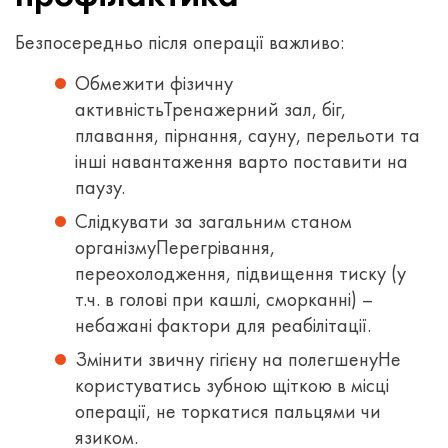
Безпосередньо після операції важливо:
Обмежити фізичну
активність
Тренажерний зал, біг,
плавання, пірнання, сауну, перельоти та
інші навантаження варто поставити на
паузу.
Слідкувати за загальним станом
організму
Перегрівання,
переохолодження, підвищення тиску (у
т.ч. в голові при кашлі, сморканні) –
небажані фактори для реабілітації.
Змінити звичну гігієну на полегшену
Не
користуватись зубною щіткою в місці
операції, не торкатися пальцями чи
язиком.