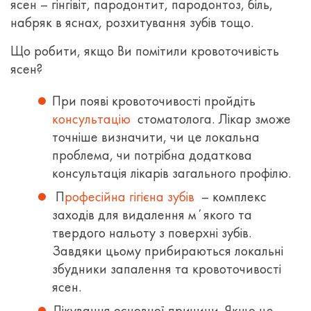
ясен – гінгівіт, пародонтит, пародонтоз, біль,
набряк в яснах, розхитування зубів тощо.
Що робити, якщо Ви помітили кровоточивість
ясен?
При появі кровоточивості пройдіть
консультацію
стоматолога. Лікар зможе
точніше визначити, чи це локальна
проблема, чи потрібна додаткова
консультація лікарів загального профілю.
П
рофесійна гігієна зубів
– комплекс
заходів для видалення мʼякого та
твердого нальоту з поверхні зубів.
Завдяки цьому прибираються локальні
збудники запалення та кровоточивості
ясен.
Лікування основної причини. Якщо це