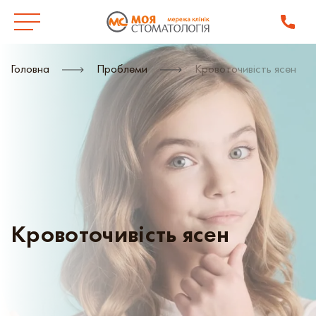
Головна
Проблеми
Кровоточивість ясен
Кровоточивість ясен