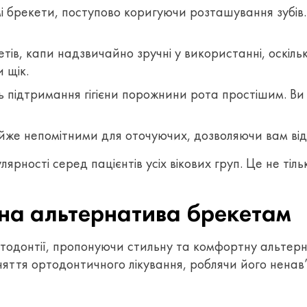
і брекети, поступово коригуючи розташування зубів.
етів, капи надзвичайно зручні у використанні, оскіл
 щік.
ь підтримання гігієни порожнини рота простішим. В
йже непомітними для оточуючих, дозволяючи вам відч
лярності серед пацієнтів усіх вікових груп. Це не ті
сна альтернатива брекетам
ртодонтії, пропонуючи стильну та комфортну альтерн
няття ортодонтичного лікування, роблячи його нена