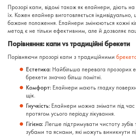
Прозорі капи, відомі також як елайнери, діють н
їх. Кожен елайнер виготовляється індивідуально,
бажане положення. Елайнери змінюються кожні кі
метод є не тільки ефективним, але й дозволяє па
Порівняння: капи vs традиційні брекети
Порівняючи прозорі капи з традиційними
брекет
Естетика:
Найбільша перевага прозорих ела
брекети значно більш помітні.
Комфорт:
Елайнери мають гладку поверхню
щік.
Гнучкість:
Елайнери можна знімати під час ї
протягом усього періоду лікування.
Гігієна:
Легше підтримувати чистоту зубів т
зубами та яснами, які можуть виникнути п