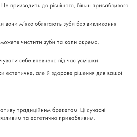
 Це призводить до рівнішого, більш привабливого
ьки вони м’яко облягають зуби без викликання
и можете чистити зуби та капи окремо,
увати себе впевнено під час усмішки.
льки естетичне, але й здорове рішення для вашої
ативу традиційним брекетам. Ці сучасні
в’язливим та естетично привабливим.