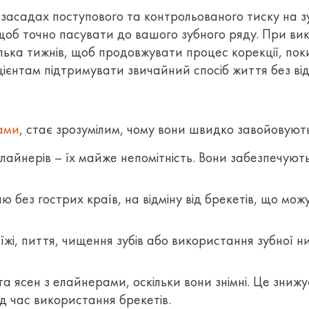
а засадах поступового та контрольованого тиску на 
 щоб точно пасувати до вашого зубного ряду. При ви
лька тижнів, щоб продовжувати процес корекції, пок
цієнтам підтримувати звичайний спосіб життя без ві
ами
, стає зрозумілим, чому вони швидко завойовують
йнерів – їх майже непомітність. Вони забезпечують 
 без гострих країв, на відміну від брекетів, що мо
жі, пиття, чищення зубів або використання зубної ни
а ясен з елайнерами, оскільки вони знімні. Це знижу
ід час використання брекетів.