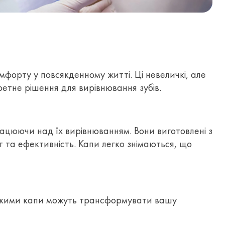
мфорту у повсякденному житті. Ці невеличкі, але
ретне рішення для вирівнювання зубів.
рацюючи над їх вирівнюванням. Вони виготовлені з
 та ефективність. Капи легко знімаються, що
в, якими капи можуть трансформувати вашу