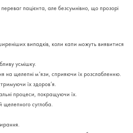
ереваг пацієнта, але безсумнівно, що прозорі
оширеніших випадків, коли капи можуть виявитися
бливу усмішку.
 на щелепні м’язи, сприяючи їх розслабленню.
тримуючи їх здоров’я.
альні процеси, покращуючи їх.
й щелепного суглоба.
тирання.