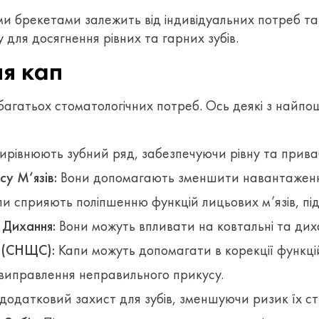
 брекетами залежить від індивідуальних потреб та п
для досягнення рівних та гарних зубів.
я кап
 багатьох стоматологічних потреб. Ось деякі з найп
рівнюють зубний ряд, забезпечуючи рівну та прива
у М’язів:
Вони допомагають зменшити навантаження
и сприяють поліпшенню функцій лицьових м’язів, під
 Дихання:
Вони можуть впливати на ковтальні та дих
 (СНЩС):
Капи можуть допомагати в корекції функці
виправлення неправильного прикусу.
одатковий захист для зубів, зменшуючи ризик їх с