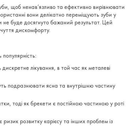
зуби, щоб ненав’язливо та ефективно вирівнювати
користанні вони делікатно переміщують зуби у
и не буде досягнуто бажаний результат. Цей
дчуття дискомфорту.
 популярність:
дискретне лікування, в той час як металеві
жуть подразнювати ясна та внутрішню частину
тки, тоді як брекети є постійною частиною у роті
є ризик розвитку карієсу та інших проблем із