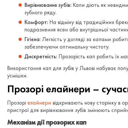
Вирівнювання зубів:
Капи діють як невидим
зубного ряду.
Комфорт:
На відміну від традиційних брек
подразнення ясен або внутрішньої частини
Гігієна:
Легкість у догляді за капами робит
забезпечуючи оптимальну чистоту.
Дискретність:
Прозорість кап робить їх ма
Використання кап для зубів у Львові набуває попу
усмішки.
Прозорі елайнери – суча
Прозорі
елайнери
відкривають нову сторінку в о
пристрої для вирівнювання зубів змінюють сприй
Механізм дії прозорих кап