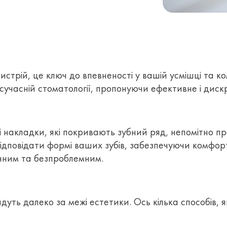
стрій, це ключ до впевненості у вашій усмішці та ко
 сучасній стоматології, пропонуючи ефективне і диск
рі накладки, які покривають зубний ряд, непомітно п
відповідати формі ваших зубів, забезпечуючи комфорт
учним та безпроблемним.
 йдуть далеко за межі естетики. Ось кілька способі