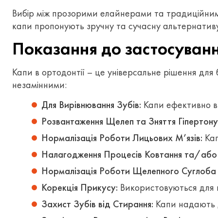
Вибір між прозорими елайнерами та традиційними
капи пропонують зручну та сучасну альтернативу 
Показання до застосуванн
Капи в ортодонтії – це універсальне рішення для
незамінними:
Для Вирівнювання Зубів:
Капи ефективно ви
Розвантаження Щелеп та Зняття Гіпертонус
Нормалізація Роботи Лицьових М’язів:
Кап
Налагодження Процесів Ковтання та/або
Нормалізація Роботи Щелепного Суглоба
Корекція Прикусу:
Використовуються для 
Захист Зубів від Стирання:
Капи надають д