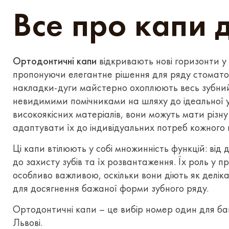
Все про капи д
Ортодонтичні капи
відкривають нові горизонти у с
пропонуючи елегантне рішення для ряду стоматоло
накладки-дуги майстерно охоплюють весь зубни
невидимими помічниками на шляху до ідеальної у
високоякісних матеріалів, вони можуть мати різну
адаптувати їх до індивідуальних потреб кожного 
Ці капи втілюють у собі множинність функцій: від
до захисту зубів та їх розвантаження. Їх роль у п
особливо важливою, оскільки вони діють як деліка
для досягнення бажаної форми зубного ряду.
Ортодонтичні капи – це вибір номер один для баг
Львові.