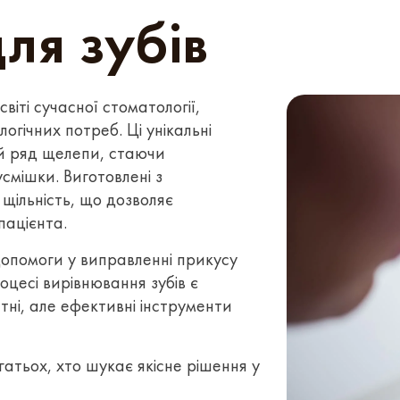
ля зубів
віті сучасної стоматології,
гічних потреб. Ці унікальні
й ряд щелепи, стаючи
смішки. Виготовлені з
 щільність, що дозволяє
пацієнта.
 допомоги у виправленні прикусу
роцесі вирівнювання зубів є
тні, але ефективні інструменти
атьох, хто шукає якісне рішення у